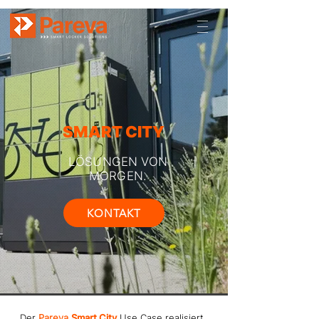
SMART CITY
LÖSUNGEN VON
MORGEN.
KONTAKT
Der
Pareva
Smart City
Use Case realisiert