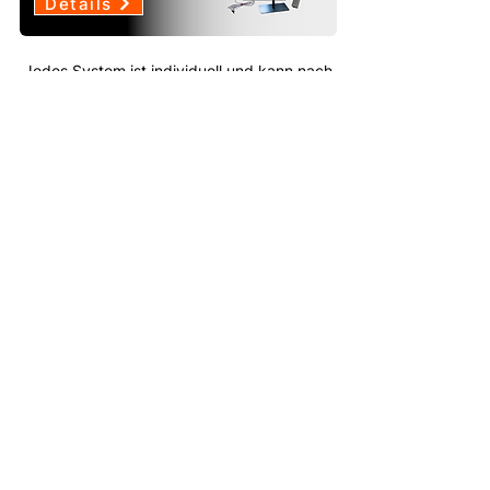
Details
Jedes System ist individuell und kann nach
Ihren Anforderungen konfiguriert werden.
PAREVA GmbH
Kammerforststrasse 17a
76646 Bruchsal, Germany
HEADQUARTERS
+49 7257 938 90 23 | info@pareva.de
COMPANY
HOME
UBER UNS
IMPRESSUM
KONTAKT